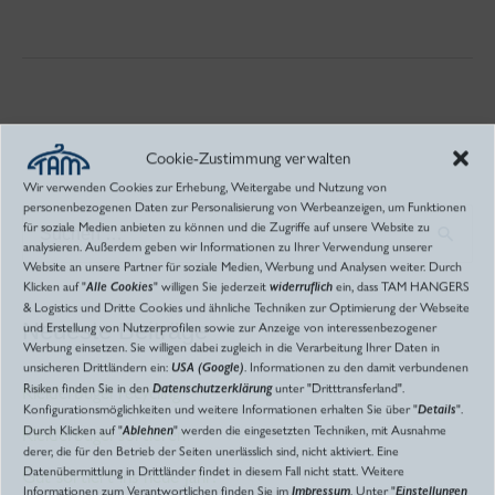
Cookie-Zustimmung verwalten
Wir verwenden Cookies zur Erhebung, Weitergabe und Nutzung von
personenbezogenen Daten zur Personalisierung von Werbeanzeigen, um Funktionen
für soziale Medien anbieten zu können und die Zugriffe auf unsere Website zu
S
analysieren. Außerdem geben wir Informationen zu Ihrer Verwendung unserer
Website an unsere Partner für soziale Medien, Werbung und Analysen weiter. Durch
u
Klicken auf "
Alle Cookies
" willigen Sie jederzeit
widerruflich
ein, dass TAM HANGERS
& Logistics und Dritte Cookies und ähnliche Techniken zur Optimierung der Webseite
c
Neueste Beiträge
und Erstellung von Nutzerprofilen sowie zur Anzeige von interessenbezogener
h
Werbung einsetzen. Sie willigen dabei zugleich in die Verarbeitung Ihrer Daten in
unsicheren Drittländern ein:
USA (Google)
. Informationen zu den damit verbundenen
e
Risiken finden Sie in den
Datenschutzerklärung
unter "Dritttransferland".
Kleiderbügel recycling
Konfigurationsmöglichkeiten und weitere Informationen erhalten Sie über "
Details
".
n
Durch Klicken auf "
Ablehnen
" werden die eingesetzten Techniken, mit Ausnahme
Kleiderbügel sortieren
n
derer, die für den Betrieb der Seiten unerlässlich sind, nicht aktiviert. Eine
Datenübermittlung in Drittländer findet in diesem Fall nicht statt. Weitere
Gut sortiert ins neue Jahr!
a
Informationen zum Verantwortlichen finden Sie im
Impressum
. Unter "
Einstellungen