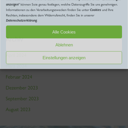
anzeigen
" können Soie genau festlegen, welche Datenzugriffe Sie uns genehmigen.
Happy Holidays
c
Informationen zu den Verarbeitungszwecken finden Sie unter
Cookies
und Ihre
Rechten, insbesondere dem Widerrufsrecht, finden Sie in unserer
Website Launch
h
Datenschutzerklärung
.
:
Alle Cookies
Archiv
Ablehnen
April 2024
Einstellungen anzeigen
März 2024
Februar 2024
Dezember 2023
September 2023
August 2023