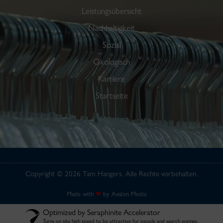
Leistungsübersicht
Nachhaltigkeit
Sozial
Ökologisch
Karriere
Startseite
Copyright © 2026 Tam Hangers. Alle Rechte vorbehalten.
Made with
❤
by
Avalon Media
Optimized by Seraphinite Accelerator
Turns on site high speed to be attractive for people and search engines.