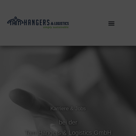
Zum
Inhalt
springen
Karriere & Jobs
bei der
Tam Hangers & Logistics GmbH