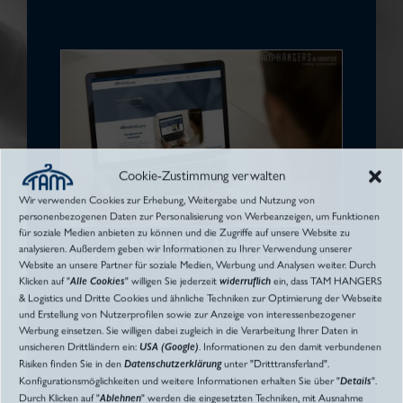
Sie möchten Teil unseres
Teams werden?
Cookie-Zustimmung verwalten
Bewerben Sie sich noch heute
Wir verwenden Cookies zur Erhebung, Weitergabe und Nutzung von
personenbezogenen Daten zur Personalisierung von Werbeanzeigen, um Funktionen
für soziale Medien anbieten zu können und die Zugriffe auf unsere Website zu
AKTUELL HABEN
Online Bewerbung
analysieren. Außerdem geben wir Informationen zu Ihrer Verwendung unserer
WIR KEINE OFFENEN STELLEN
Website an unsere Partner für soziale Medien, Werbung und Analysen weiter. Durch
Klicken auf "
Alle Cookies
" willigen Sie jederzeit
widerruflich
ein, dass TAM HANGERS
Achtung:
& Logistics und Dritte Cookies und ähnliche Techniken zur Optimierung der Webseite
und Erstellung von Nutzerprofilen sowie zur Anzeige von interessenbezogener
Bitte schauen Sie später nochmal vorbei
Werbung einsetzen. Sie willigen dabei zugleich in die Verarbeitung Ihrer Daten in
unsicheren Drittländern ein:
USA (Google)
. Informationen zu den damit verbundenen
Risiken finden Sie in den
Datenschutzerklärung
unter "Dritttransferland".
Konfigurationsmöglichkeiten und weitere Informationen erhalten Sie über "
Details
".
Durch Klicken auf "
Ablehnen
" werden die eingesetzten Techniken, mit Ausnahme