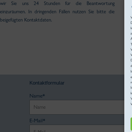
wir Sie uns 24 Stunden für die Beantwortung
einzuräumen. In dringenden Fällen nutzen Sie bitte die
beigefügten Kontaktdaten.
D
k
A
W
D
I
e
Kontaktformular
n
k
Name*
W
E-Mail*