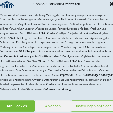
Cookie-Zustimmung verwalten
Wir verwenden Cookies zur Erhebung, Weitergabe und Nutzung von personenbezogenen
aten zur Personalisierung von Werbeanzeigen, um Funktionen für soziale Medien anbieten zu
önnen und die Zugriffe auf unsere Website zu analysieren. Außerdem geben wir Informationen
zu Ihrer Verwendung unserer Website an unsere Partner für soziale Medien, Werbung und
nalysen weiter. Durch Klicken auf "
Alle Cookies
" willigen Sie jederzeit
widerruflich
ein, dass
TAM HANGERS & Logistics und Dritte Cookies und ähnliche Techniken zur Optimierung der
Webseite und Erstellung von Nutzerprofilen sowie zur Anzeige von interessenbezogener
erbung einsetzen. Sie willigen dabei zugleich in die Verarbeitung Ihrer Daten in unsicheren
rittländern ein:
USA (Google)
. Informationen zu den damit verbundenen Risiken finden Sie in
den
Datenschutzerklärung
unter "Dritttransferland". Konfigurationsmöglichkeiten und weitere
nformationen erhalten Sie über "
Details
". Durch Klicken auf "
Ablehnen
" werden die
ingesetzten Techniken, mit Ausnahme derer, die für den Betrieb der Seiten unerlässlich sind,
icht aktiviert. Eine Datenübermittlung in Drittländer findet in diesem Fall nicht statt. Weitere
Informationen zum Verantwortlichen finden Sie im
Impressum
. Unter "
Einstellungen anzeigen
"
önnen Soie genau festlegen, welche Datenzugriffe Sie uns genehmigen. Informationen zu den
Verarbeitungszwecken finden Sie unter
Cookies
und Ihre Rechten, insbesondere dem
iderrufsrecht, finden Sie in unserer
Datenschutzerklärung
.
Alle Cookies
Ablehnen
Einstellungen anzeigen