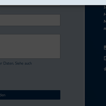
S
H
N
m
er Daten. Siehe auch
den