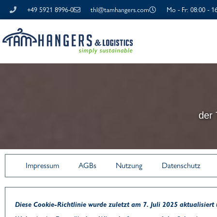
Zum
+49 5921 8996-0
thl@tamhangers.com
Mo - Fr: 08:00 - 1
Inhalt
springen
der
Impressum
AGBs
Nutzung
Datenschutz
Diese Cookie-Richtlinie wurde zuletzt am 7. Juli 2025 aktualisier