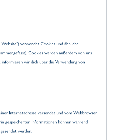
service
service
service
service
service
service
service
service
service
service
wordfence
google-
complianz
wordpress
elementor
facebook
google-
google-
youtube
sonstiges
analytics
fonts
maps
e Website") verwendet Cookies und ähnliche
 zusammengefasst). Cookies werden außerdem von uns
t informieren wir dich über die Verwendung von
en einer Internetadresse versendet und vom Webbrowser
rin gespeicherten Informationen können während
r gesendet werden.