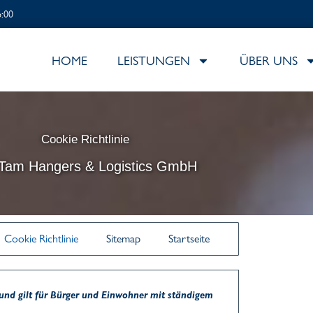
6:00
HOME
LEISTUNGEN
ÜBER UNS
Cookie Richtlinie
 Tam Hangers & Logistics GmbH
Cookie Richtlinie
Sitemap
Startseite
Consent
Consent
Consent
Consent
Consent
Consent
Consent
Consent
Consent
Consent
Vorlieben
Statistiken
Marketing
t und gilt für Bürger und Einwohner mit ständigem
to
to
to
to
to
to
to
to
to
to