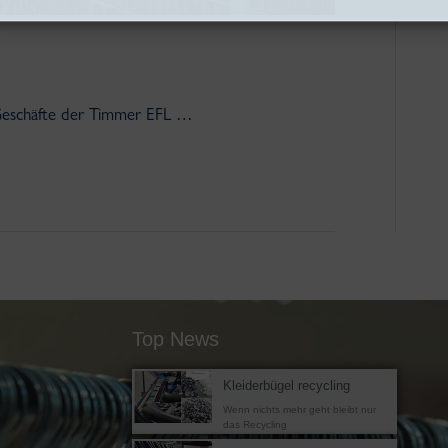
Geschäfte der Timmer EFL …
Top News
Kleiderbügel recycling
Wenn nichts mehr geht bleibt nur
das Recycling