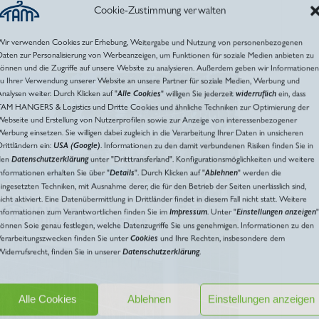
Cookie-Zustimmung verwalten
Wir verwenden Cookies zur Erhebung, Weitergabe und Nutzung von personenbezogenen
aten zur Personalisierung von Werbeanzeigen, um Funktionen für soziale Medien anbieten zu
önnen und die Zugriffe auf unsere Website zu analysieren. Außerdem geben wir Informationen
zu Ihrer Verwendung unserer Website an unsere Partner für soziale Medien, Werbung und
nalysen weiter. Durch Klicken auf "
Alle Cookies
" willigen Sie jederzeit
widerruflich
ein, dass
TAM HANGERS & Logistics und Dritte Cookies und ähnliche Techniken zur Optimierung der
Webseite und Erstellung von Nutzerprofilen sowie zur Anzeige von interessenbezogener
erbung einsetzen. Sie willigen dabei zugleich in die Verarbeitung Ihrer Daten in unsicheren
rittländern ein:
USA (Google)
. Informationen zu den damit verbundenen Risiken finden Sie in
den
Datenschutzerklärung
unter "Dritttransferland". Konfigurationsmöglichkeiten und weitere
nformationen erhalten Sie über "
Details
". Durch Klicken auf "
Ablehnen
" werden die
ingesetzten Techniken, mit Ausnahme derer, die für den Betrieb der Seiten unerlässlich sind,
icht aktiviert. Eine Datenübermittlung in Drittländer findet in diesem Fall nicht statt. Weitere
Informationen zum Verantwortlichen finden Sie im
Impressum
. Unter "
Einstellungen anzeigen
"
önnen Soie genau festlegen, welche Datenzugriffe Sie uns genehmigen. Informationen zu den
Verarbeitungszwecken finden Sie unter
Cookies
und Ihre Rechten, insbesondere dem
iderrufsrecht, finden Sie in unserer
Datenschutzerklärung
.
Alle Cookies
Ablehnen
Einstellungen anzeigen