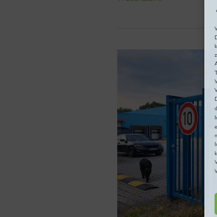
D
k
Tam
A
Hangers
Gründung
W
D
I
e
n
k
W